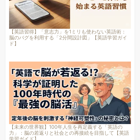
【英語習得】「意志力」を1ミリも使わない英語術：
脳のバグを利用する「2分間設計図」【英語学習ガイ
ド】
【未来の世界観】100年人生を再定義する「英語の
力」：脳の若返りと社会との再接続を目指して【英語
学習ガイド】