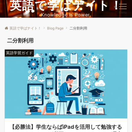
英語で学ばナイト！
Menu
Knowledge Is Power.
英語で学ばナイト！
Blog Page
二分割利用
二分割利用
英語学習ガイド
【必勝法】学生ならばiPadを活用して勉強する