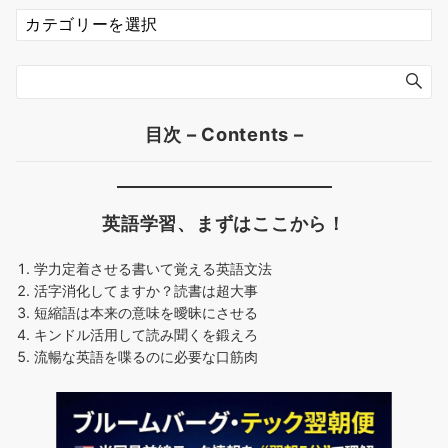
カ
テ
ゴ
リ
ー
–
目次 – Contents –
Category
–
英語学習、まずはここから！
学力定着させる書いて覚える英語文法
活字消化してますか？読
書は超大事
短縮語は本来の意味を曖昧にさせる
キンドル活用して読み聞くを鍛えろ
流暢な英語を喋るのに必要な口筋肉